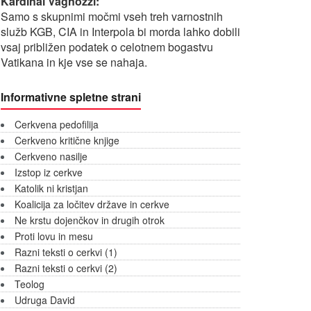
Kardinal Vagnozzi:
Samo s skupnimi močmi vseh treh varnostnih
služb KGB, CIA in Interpola bi morda lahko dobili
vsaj približen podatek o celotnem bogastvu
Vatikana in kje vse se nahaja.
Informativne spletne strani
Cerkvena pedofilija
Cerkveno kritične knjige
Cerkveno nasilje
Izstop iz cerkve
Katolik ni kristjan
Koalicija za ločitev države in cerkve
Ne krstu dojenčkov in drugih otrok
Proti lovu in mesu
Razni teksti o cerkvi (1)
Razni teksti o cerkvi (2)
Teolog
Udruga David