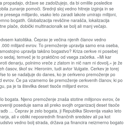
ja propadajo, države se zadolžujejo, da bi omilile posledice
obila zunanje pomoči. Srednji sloj vedno hitreje izginja in se
 presega milijardo, vsako leto zaradi lakote umirajo milijoni,
mno bogatih. Globalizacija revščine narašča, lokalizacija
tne plače, dobički multinacionalk se bolj ali manj večajo.
dvsem katoliška. Čeprav je večina njenih članov vedno
.000 milijard evrov. To premoženje upravlja samo ena oseba,
 samostojno upravlja takšno bogastvo? Kriza cerkve ni posebej
mo sedaj, temveč je to praktično od vsega začetka. »Mi kar
ti denarju, polnimo vreče z zlatom in nič nam ni dovolj,« je že
eh časov, škof sv. Hieronim, tudi avtor Vulgate. Cerkev je torej
. Vse to se nadaljuje do danes, ko je cerkveno premoženje po
rd evrov. Če pa vzamemo še premoženje cerkvenih članov, ki po
, pa je ta številka deset tisoče milijard evrov.
 zelo bogata. Njeno premoženje znaša stotine milijonov evrov, če
Sloveniji poseduje sama ali preko svojih organizacij deset tisoče
radb … Čeprav je zelo bogata, ji Republika Slovenija vsako leto
ja, ali v obliki neposrednih finančnih sredstev ali pa kot
Ljudstvo vedno bolj strada, država pa financira neizmerno bogato