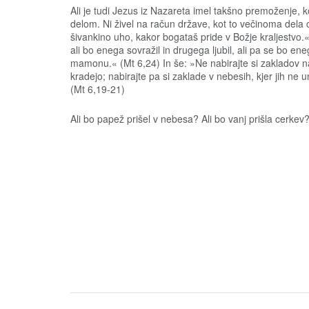
Ali je tudi Jezus iz Nazareta imel takšno premoženje, ko
delom. Ni živel na račun države, kot to večinoma dela
šivankino uho, kakor bogataš pride v Božje kraljestvo
ali bo enega sovražil in drugega ljubil, ali pa se bo en
mamonu.« (Mt 6,24) In še: »Ne nabirajte si zakladov na ze
kradejo; nabirajte pa si zaklade v nebesih, kjer jih ne un
(Mt 6,19-21)
Ali bo papež prišel v nebesa? Ali bo vanj prišla cerkev