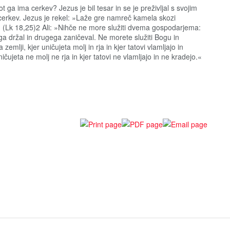
t ga ima cerkev? Jezus je bil tesar in se je preživljal s svojim
 cerkev. Jezus je rekel: »Laže gre namreč kamela skozi
.« (Lk 18,25)2 Ali: »Nihče ne more služiti dvema gospodarjema:
ega držal in drugega zaničeval. Ne morete služiti Bogu in
mlji, kjer uničujeta molj in rja in kjer tatovi vlamljajo in
ičujeta ne molj ne rja in kjer tatovi ne vlamljajo in ne kradejo.«
?