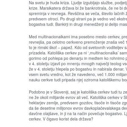
Na svetu je huda kriza. Ljudje izgubljajo službe, podjet
krize. Marsikatera država bi že bankrotirala, če ne bi d
spreminja v revnega. Revščina se veča, število lačnih že
predvsem otroci. Po drugi strani pa je vedno več ekstre
bogastva tudi. Bankirji in drugi menedžerji si delijo mas
Med multinacionalkami ima posebno mesto cerkev, pre
revnejša, pa celotno cerkveno premoženje znaša več 1
to je rimski škof – papež. Kdo od svetovnih voditeljev
prizadela. Katoliška cerkev pa ni ‘,multinacionalka’ sa
gorimo od pohlepa po denarju in medtem ko rohnimo pro
v 4. stoletju izjavil po mnenju mnogih največji teolog vs
že v 4. stoletju hlepela po bogastvu in nabirala denar
vsem svetu vredno, kot že navedeno, več 1.000 milija
nauku cerkve tudi pripada njej oziroma katoliškemu bogu
Podobno je v Sloveniji, saj je katoliška cerkev tudi tu
ne že okoli milijarde evrov ali več. Katoliška cerkev v 
hektarjev zemlje, predvsem gozdov, tisoče in tisoče zg
da še desetine milijonov evrov davkoplačevalskega denar
davčne olajšave, in ji na ta način povečuje bogastvo. 
cerkev. V čigavo korist dela država?